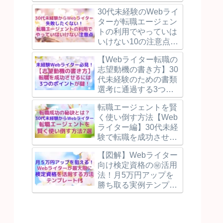
30代未経験のWebライ
ターが転職エージェン
トの利用でやっていは
いけない10の注意点と
失敗しないために押え
【Webライター転職の
るべき3つのポイント
志望動機の書き方】30
を解説！
代未経験のための書類
選考に通過する3つの
ポイントを例文付で解
転職エージェントを賢
説！
く使い倒す方法【Web
ライター編】30代未経
験で転職を成功させる
3つの秘訣！
【図解】Webライター
向け検定資格の㊙活用
法！月5万円アップを
勝ち取る実例テンプレ
付！