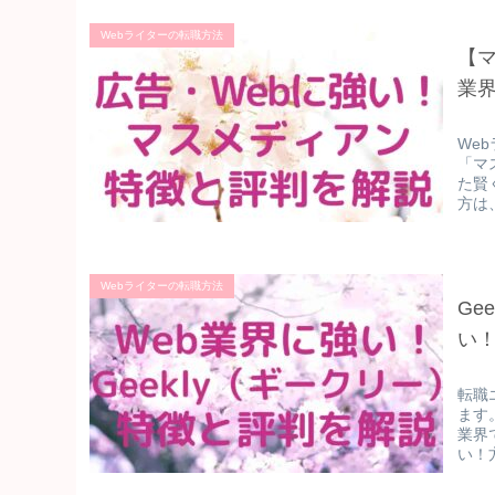
Webライターの転職方法
【
業
We
「マ
た賢
方は
Webライターの転職方法
Ge
い
転職
ます
業界
い！