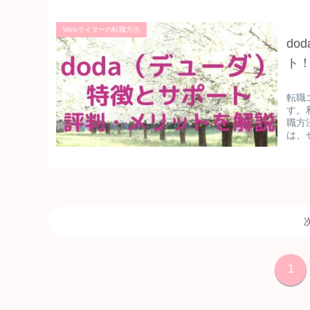
Webライターの転職方法
do
ト
転職
す。
職方
は、
1