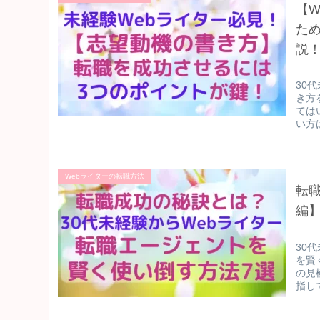
【W
た
説
30
き方
ては
い方
Webライターの転職方法
転
編】
30
を賢
の見
指し