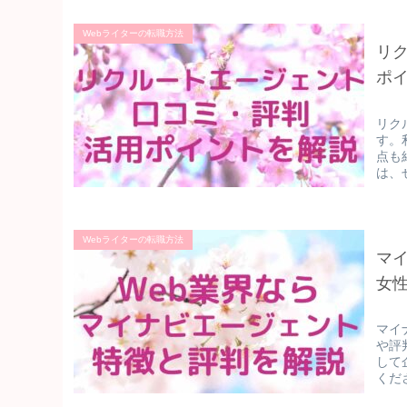
Webライターの転職方法
リ
ポ
リク
す。
点も
は、
Webライターの転職方法
マ
女
マイ
や評
して
くだ