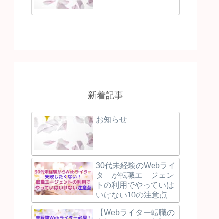
新着記事
お知らせ
30代未経験のWebライ
ターが転職エージェン
トの利用でやっていは
いけない10の注意点と
失敗しないために押え
【Webライター転職の
るべき3つのポイント