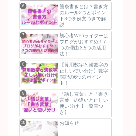
箇条書きとは？書き方
のルール3つとポイン
ト3つを例文つきで解
説
初心者Webライターは
ブログがおすすめ！7
つの理由と5つの活用
法！
【算用数字と漢数字の
正しい使い分け】数字
表記の6つのポイン
ト！
「話し言葉」と「書き
言葉」の違いと正しい
使い分け【一覧表つ
き】
お知らせ