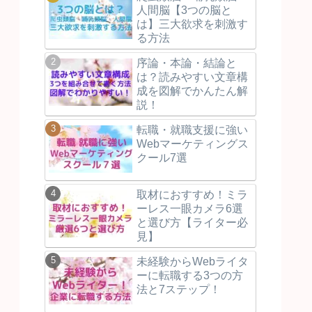
人間脳【3つの脳と
は】三大欲求を刺激す
る方法
序論・本論・結論と
は？読みやすい文章構
成を図解でかんたん解
説！
転職・就職支援に強い
Webマーケティングス
クール7選
取材におすすめ！ミラ
ーレス一眼カメラ6選
と選び方【ライター必
見】
未経験からWebライタ
ーに転職する3つの方
法と7ステップ！