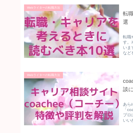
Webライターの転職方法
転
選
転職
す。
いま
など
Webライターの転職方法
co
談
あら
「c
プロ
いい