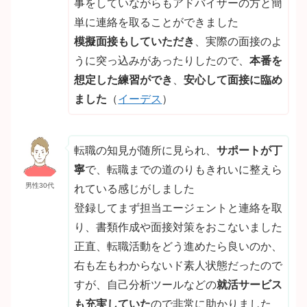
事をしていながらもアドバイザーの方と簡
単に連絡を取ることができました
模擬面接もしていただき
、実際の面接のよ
うに突っ込みがあったりしたので、
本番を
想定した練習ができ
、
安心して面接に臨め
ました
（
イーデス
）
転職の知見が随所に見られ、
サポートが丁
寧
で、転職までの道のりもきれいに整えら
男性30代
れている感じがしました
登録してまず担当エージェントと連絡を取
り、書類作成や面接対策をおこないました
正直、転職活動をどう進めたら良いのか、
右も左もわからないド素人状態だったので
すが、自己分析ツールなどの
就活サービス
も充実していた
ので非常に助かりました