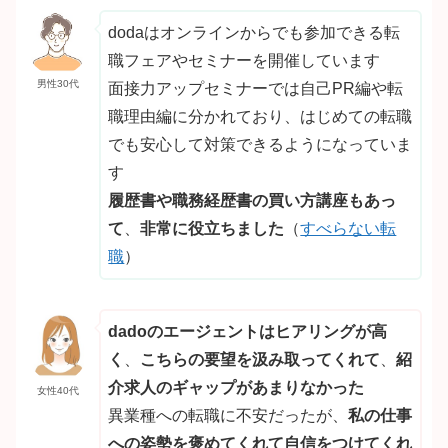
dodaはオンラインからでも参加できる転
職フェアやセミナーを開催しています
男性30代
面接力アップセミナーでは自己PR編や転
職理由編に分かれており、はじめての転職
でも安心して対策できるようになっていま
す
履歴書や職務経歴書の買い方講座もあっ
て
、
非常に役立ちました
（
すべらない転
職
）
dadoのエージェントはヒアリングが高
く
、
こちらの要望を汲み取ってくれて
、
紹
介求人のギャップがあまりなかった
女性40代
異業種への転職に不安だったが、
私の仕事
への姿勢を褒めてくれて自信をつけてくれ