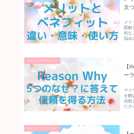
文
メリ
図解
的な
悩み
セールスライティング
【R
ー
マイ
を解
信頼
ださ
セールスライティング