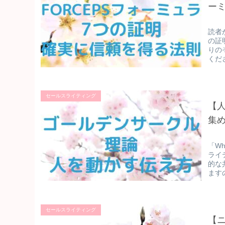
ー
読者
の証
りの
くだ
セールスライティング
【
集
「W
ライ
的な
ます
セールスライティング
【