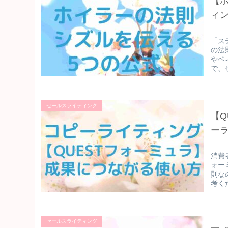
【
ィ
「ス
の法
やベ
で、
セールスライティング
【Q
ー
消費
ォー
則な
考く
セールスライティング