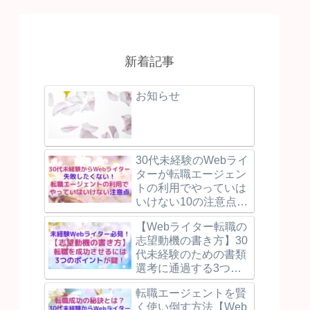
新着記事
お知らせ
30代未経験のWebライ
ターが転職エージェン
トの利用でやっていは
いけない10の注意点と
失敗しないために押え
【Webライター転職の
るべき3つのポイント
志望動機の書き方】30
を解説！
代未経験のための書類
選考に通過する3つの
ポイントを例文付で解
転職エージェントを賢
説！
く使い倒す方法【Web