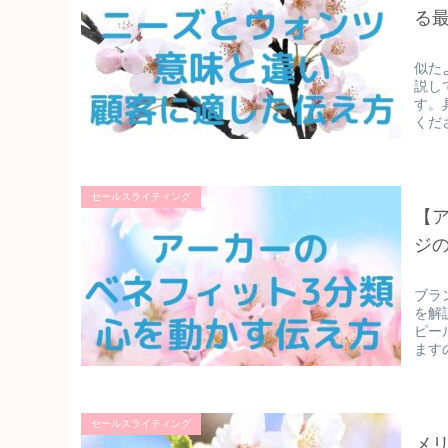
る
似た
説し
す。
くだ
セールスライティング
【
ジ
ブラ
を解
ピー
ます
セールスライティング
メ