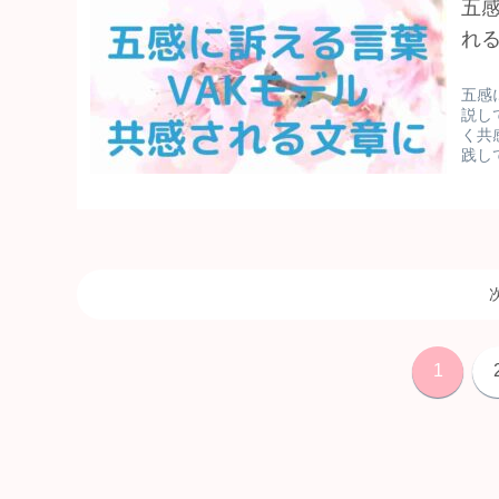
五
れ
五感
説し
く共
践し
1