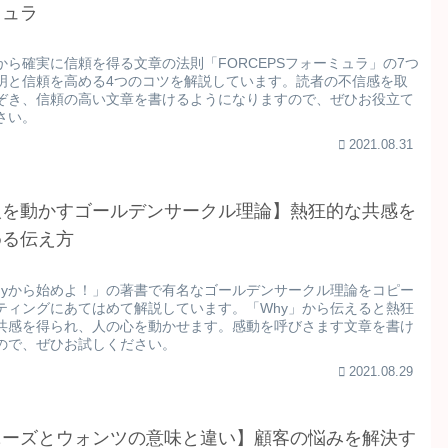
ミュラ
から確実に信頼を得る文章の法則「FORCEPSフォーミュラ」の7つ
明と信頼を高める4つのコツを解説しています。読者の不信感を取
ぞき、信頼の高い文章を書けるようになりますので、ぜひお役立て
さい。
2021.08.31
人を動かすゴールデンサークル理論】熱狂的な共感を
める伝え方
hyから始めよ！」の著書で有名なゴールデンサークル理論をコピー
ティングにあてはめて解説しています。「Why」から伝えると熱狂
共感を得られ、人の心を動かせます。感動を呼びさます文章を書け
ので、ぜひお試しください。
2021.08.29
ニーズとウォンツの意味と違い】顧客の悩みを解決す