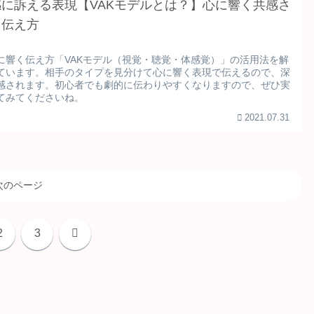
感に訴える表現【VAKモデルとは？】心に響く共感さ
る伝え方
に響く伝え方「VAKモデル（視覚・聴覚・体感覚）」の活用法を解
ています。相手のタイプを見分けて心に響く表現で伝えるので、深
感されます。初心者でも劇的に伝わりやすくなりますので、ぜひ実
てみてくださいね。
2021.07.31
次のページ
次
2
3
へ