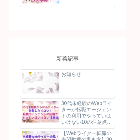
新着記事
お知らせ
30代未経験のWebライ
ターが転職エージェン
トの利用でやっていは
いけない10の注意点と
失敗しないために押え
【Webライター転職の
るべき3つのポイント
志望動機の書き方】30