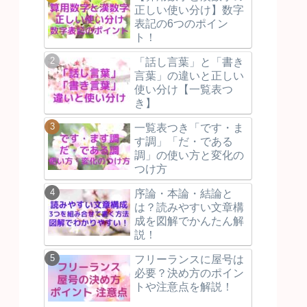
正しい使い分け】数字
表記の6つのポイン
ト！
「話し言葉」と「書き
言葉」の違いと正しい
使い分け【一覧表つ
き】
一覧表つき「です・ま
す調」「だ・である
調」の使い方と変化の
つけ方
序論・本論・結論と
は？読みやすい文章構
成を図解でかんたん解
説！
フリーランスに屋号は
必要？決め方のポイン
トや注意点を解説！