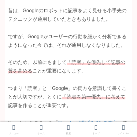
昔は、Googleのロボットに記事をよく見せる小手先の
テクニックが通用していたときもありました。
ですが、Googleがユーザーの行動を細かく分析できる
ようになった今では、それが通用しなくなりました。
そのため、以前にもまして
「読者」を優先して記事の
質を高める
ことが重要になります。
つまり「読者」と「Google」の両方を意識して書くこ
とが大切ですが、とくに
「読者を第一優先」に考えて
記事を作ることが重要です。
Googleもそのことを「
Google が掲げる 10 の事実
」で
伝えています。
メニュー
ホーム
検索
トップ
サイドバー