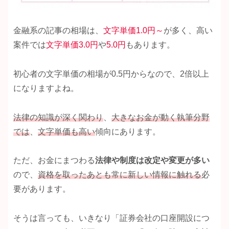
金融系の記事の相場は、
文字単価1.0円～
が多く、高い
案件では
文字単価3.0円
や
5.0円
もあります。
初心者の文字単価の相場が0.5円からなので、2倍以上
になりますよね。
法律の知識が深く関わり
、
大きなお金が動く執筆分野
では
、
文字単価も高い
傾向にあります。
ただ、お金にまつわる
法律や制度は改定や変更が多い
ので、
資格を取ったあとも常に新しい情報に触れる
必
要があります。
そうは言っても、いきなり「証券会社の口座開設につ