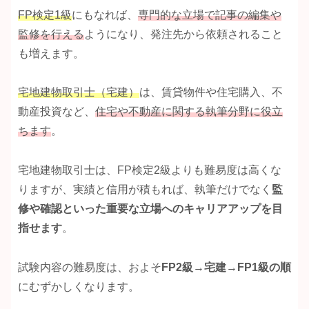
FP検定1級
にもなれば、
専門的な立場で記事の編集や
監修を行える
ようになり、発注先から依頼されること
も増えます。
宅地建物取引士（宅建）
は、賃貸物件や住宅購入、不
動産投資など、
住宅や不動産に関する執筆分野に役立
ちます
。
宅地建物取引士は、FP検定2級よりも難易度は高くな
りますが、実績と信用が積もれば、執筆だけでなく
監
修や確認といった重要な立場へのキャリアアップを目
指せます
。
試験内容の難易度は、およそ
FP2級
→
宅建
→
FP1級の順
にむずかしくなります。