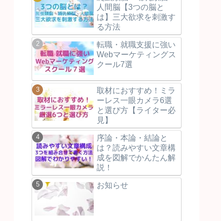
人間脳【3つの脳と
は】三大欲求を刺激す
る方法
転職・就職支援に強い
Webマーケティングス
クール7選
取材におすすめ！ミラ
ーレス一眼カメラ6選
と選び方【ライター必
見】
序論・本論・結論と
は？読みやすい文章構
成を図解でかんたん解
説！
お知らせ