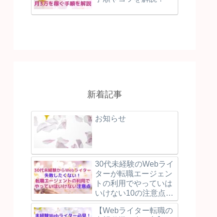
新着記事
お知らせ
30代未経験のWebライ
ターが転職エージェン
トの利用でやっていは
いけない10の注意点と
失敗しないために押え
【Webライター転職の
るべき3つのポイント