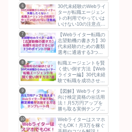
30代未経験のWebライ
ターが転職エージェン
トの利用でやっていは
いけない10の注意点と
失敗しないために押え
【Webライター転職の
るべき3つのポイント
志望動機の書き方】30
を解説！
代未経験のための書類
選考に通過する3つの
ポイントを例文付で解
転職エージェントを賢
説！
く使い倒す方法【Web
ライター編】30代未経
験で転職を成功させる
3つの秘訣！
【図解】Webライター
向け検定資格の㊙活用
法！月5万円アップを
勝ち取る実例テンプレ
付！
Webライターはスマホ
でもOK！月3万を稼ぐ
手順やコツを解説！