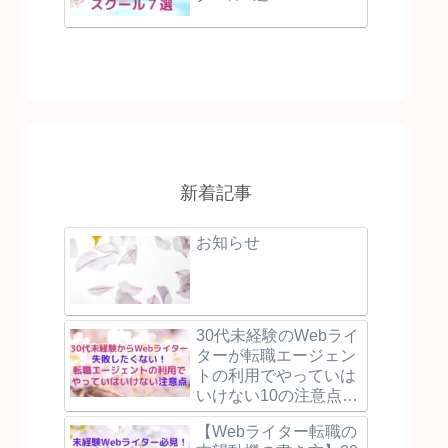
新着記事
お知らせ
30代未経験のWebライ
ターが転職エージェン
トの利用でやっていは
いけない10の注意点と
失敗しないために押え
【Webライター転職の
るべき3つのポイント