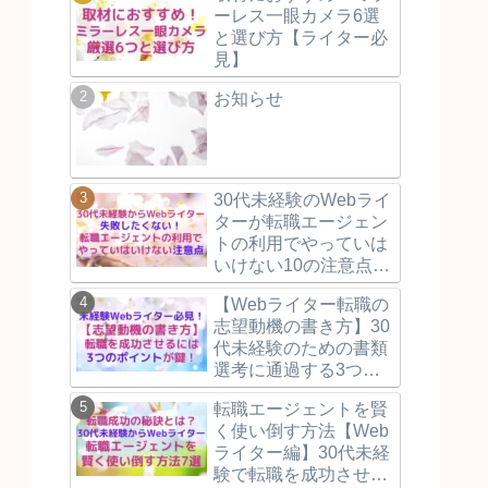
ーレス一眼カメラ6選
と選び方【ライター必
見】
お知らせ
30代未経験のWebライ
ターが転職エージェン
トの利用でやっていは
いけない10の注意点と
失敗しないために押え
【Webライター転職の
るべき3つのポイント
志望動機の書き方】30
を解説！
代未経験のための書類
選考に通過する3つの
ポイントを例文付で解
転職エージェントを賢
説！
く使い倒す方法【Web
ライター編】30代未経
験で転職を成功させる