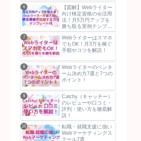
3つの秘訣！
【図解】Webライター
向け検定資格の㊙活用
法！月5万円アップを
勝ち取る実例テンプレ
付！
Webライターはスマホ
でもOK！月3万を稼ぐ
手順やコツを解説！
Webライターのペンネ
ーム決め方7選と7つの
ポイント！
Catchy（キャッチー）
のレビューや口コミ・
評判・使い方を徹底解
説！
転職・就職支援に強い
Webマーケティングス
クール7選