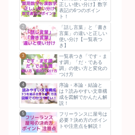
正しい使い分け】数字
表記の6つのポイン
ト！
「話し言葉」と「書き
言葉」の違いと正しい
使い分け【一覧表つ
き】
一覧表つき「です・ま
す調」「だ・である
調」の使い方と変化の
つけ方
序論・本論・結論と
は？読みやすい文章構
成を図解でかんたん解
説！
フリーランスに屋号は
必要？決め方のポイン
トや注意点を解説！