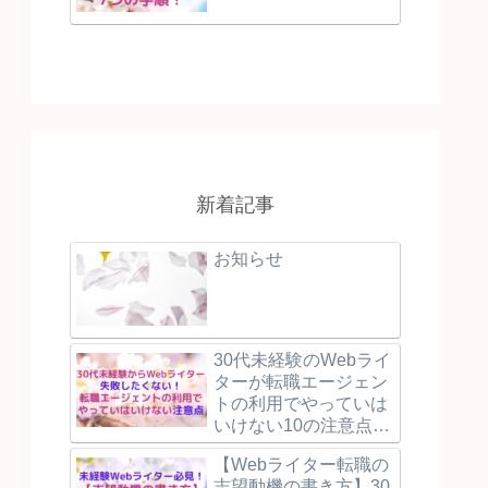
新着記事
お知らせ
30代未経験のWebライ
ターが転職エージェン
トの利用でやっていは
いけない10の注意点と
失敗しないために押え
【Webライター転職の
るべき3つのポイント
志望動機の書き方】30