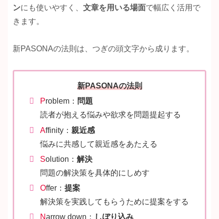
ン
にも使いやすく、
文章を用いる場面
で幅広く活用で
きます。
新PASONAの法則は、つぎの頭文字から成ります。
新PASONAの法則
P
roblem：
問題
読者が抱える悩みや欲求を問題提起する
A
ffinity：
親近感
悩みに共感して親近感をあたえる
S
olution：
解決
問題の解決策を具体的にしめす
O
ffer：
提案
解決策を実践してもらうために提案をする
N
arrow down：
しぼり込み