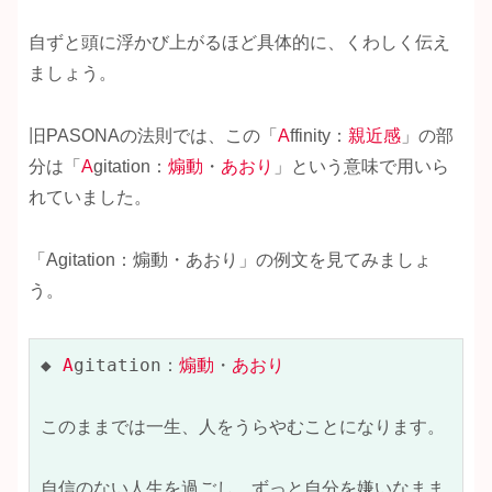
自ずと頭に浮かび上がるほど具体的に、くわしく伝え
ましょう。
旧PASONAの法則では、この「
A
ffinity：
親近感
」の部
分は「
A
gitation：
煽動
・
あおり
」という意味で用いら
れていました。
「Agitation：煽動・あおり」の例文を見てみましょ
う。
◆ 
A
gitation：
煽動
・
あおり
このままでは一生、人をうらやむことになります。

自信のない人生を過ごし、ずっと自分を嫌いなまま